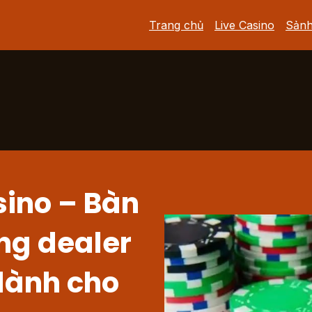
Trang chủ
Live Casino
Sản
sino – Bàn
ùng dealer
dành cho