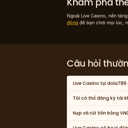
Khám phá thê
Ngoài Live Casino, nền tản
động
để bạn chơi mọi lúc, 
Câu hỏi thườn
Live Casino tại dola789
Tôi có thể đăng ký tài 
Nạp và rút tiền bằng VN
Live Casino có hoạt độ