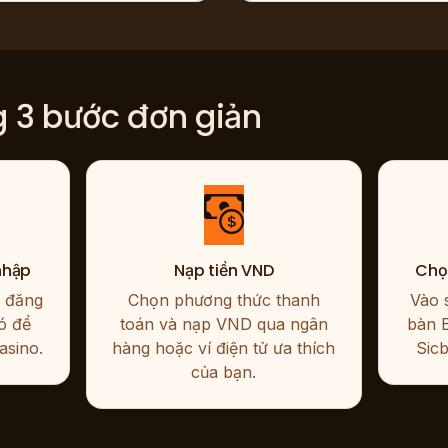
 3 bước đơn giản
nhập
Nạp tiền VND
Chọ
c đăng
Chọn phương thức thanh
Vào 
ó để
toán và nạp VND qua ngân
bàn B
asino.
hàng hoặc ví điện tử ưa thích
Sicb
của bạn.