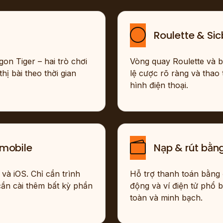
Roulette & Si
on Tiger – hai trò chơi
Vòng quay Roulette và bà
hị bài theo thời gian
lệ cược rõ ràng và thao
hình điện thoại.
 mobile
Nạp & rút bằ
 và iOS. Chỉ cần trình
Hỗ trợ thanh toán bằng
cần cài thêm bất kỳ phần
động và ví điện tử phổ 
toàn và minh bạch.