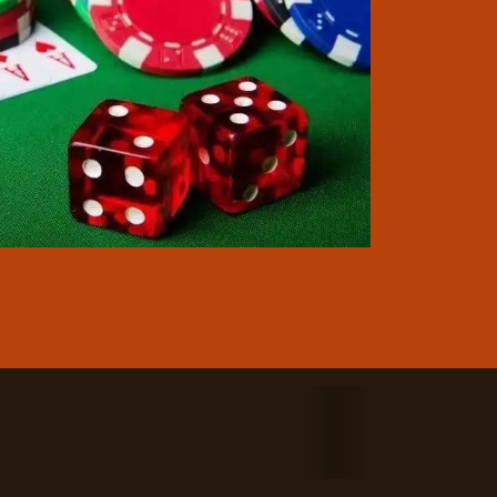
ếng Việt
🔒 Tài khoản bảo mật
🃏 Baccarat trực tiếp
🎰 Roulett