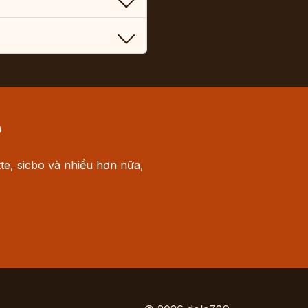
?
te, sicbo và nhiều hơn nữa,