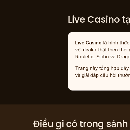
Live Casino tạ
Live Casino
là hình thức
với dealer thật theo thờ
Roulette, Sicbo và Drag
Trang này tổng hợp đầy 
và giải đáp câu hỏi thườ
Điều gì có trong sảnh