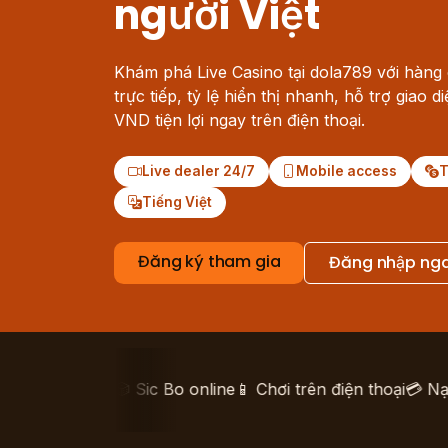
người Việt
Khám phá Live Casino tại dola789 với hàng
trực tiếp, tỷ lệ hiển thị nhanh, hỗ trợ giao d
VND tiện lợi ngay trên điện thoại.
Live dealer 24/7
Mobile access
T
Tiếng Việt
Đăng ký tham gia
Đăng nhập ng
ette châu Âu
🎲 Sic Bo online
📱 Chơi trên điện thoại
💳 Nạp 