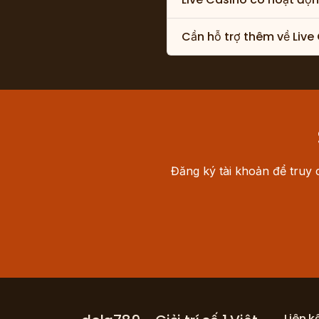
Cần hỗ trợ thêm về Live 
Đăng ký tài khoản để truy 
Liên k