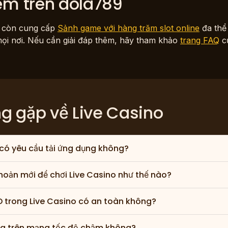
m trên dola789
g còn cung cấp
Sảnh game với hàng trăm slot online
đa thể 
mọi nơi. Nếu cần giải đáp thêm, hãy tham khảo
trang FAQ
củ
g gặp về Live Casino
 có yêu cầu tải ứng dụng không?
khoản mới để chơi Live Casino như thế nào?
D trong Live Casino có an toàn không?
ng trên mạng tốc độ chậm không?