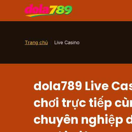
Trang chủ
Live Casino
dola789 Live Ca
chơi trực tiếp c
chuyên nghiệp 