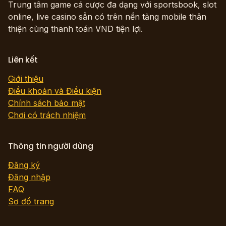
Trung tâm game cá cược đa dạng với sportsbook, slot
online, live casino sẵn có trên nền tảng mobile thân
thiện cùng thanh toán VND tiện lợi.
Liên kết
Giới thiệu
Điều khoản và Điều kiện
Chính sách bảo mật
Chơi có trách nhiệm
Thông tin người dùng
Đăng ký
Đăng nhập
FAQ
Sơ đồ trang