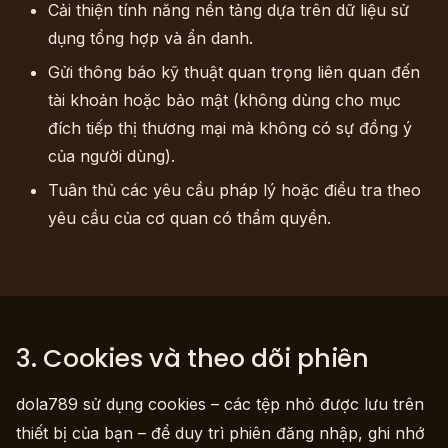
Cải thiện tính năng nền tảng dựa trên dữ liệu sử
dụng tổng hợp và ẩn danh.
Gửi thông báo kỹ thuật quan trọng liên quan đến
tài khoản hoặc bảo mật (không dùng cho mục
đích tiếp thị thương mại mà không có sự đồng ý
của người dùng).
Tuân thủ các yêu cầu pháp lý hoặc điều tra theo
yêu cầu của cơ quan có thẩm quyền.
3. Cookies và theo dõi phiên
dola789 sử dụng cookies – các tệp nhỏ được lưu trên
thiết bị của bạn – để duy trì phiên đăng nhập, ghi nhớ