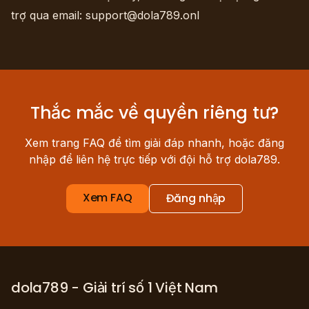
trợ qua email:
support@dola789.onl
Thắc mắc về quyền riêng tư?
Xem trang FAQ để tìm giải đáp nhanh, hoặc đăng
nhập để liên hệ trực tiếp với đội hỗ trợ dola789.
Xem FAQ
Đăng nhập
dola789 - Giải trí số 1 Việt Nam