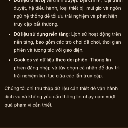
Dữ liệu thiết bị và trình duyệt:
Địa chỉ IP, loại trình
duyệt, hệ điều hành, loại thiết bị, múi giờ và ngôn
ngữ hệ thống để tối ưu trải nghiệm và phát hiện
truy cập bất thường.
Dữ liệu sử dụng nền tảng:
Lịch sử hoạt động trên
nền tảng, bao gồm các trò chơi đã chơi, thời gian
phiên và tương tác với giao diện.
Cookies và dữ liệu theo dõi phiên:
Thông tin
phiên đăng nhập và tùy chọn cá nhân để duy trì
trải nghiệm liên tục giữa các lần truy cập.
Chúng tôi chỉ thu thập dữ liệu cần thiết để vận hành
dịch vụ và không yêu cầu thông tin nhạy cảm vượt
quá phạm vi cần thiết.